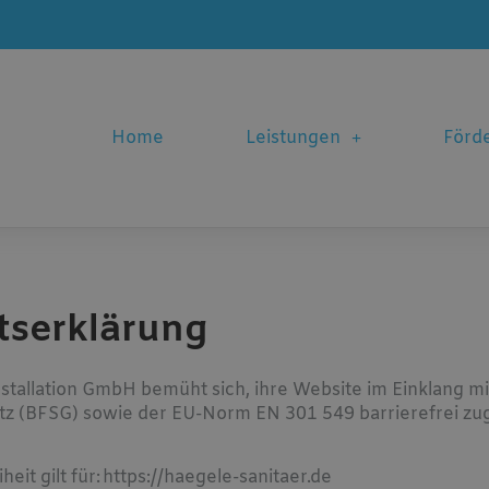
Home
Leistungen
Förd
itserklärung
tallation GmbH bemüht sich, ihre Website im Einklang m
etz (BFSG) sowie der EU-Norm EN 301 549 barrierefrei zu
eit gilt für: https://haegele-sanitaer.de