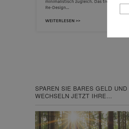
n…
minimalistisch zugleich. Das trendige
Re-Design…
WEITERLESEN >>
SPAREN SIE BARES GELD UND
WECHSELN JETZT IHRE
HEIZUNG!