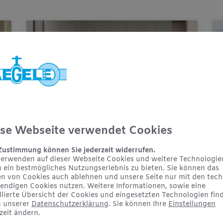
se Webseite verwendet Cookies
KEUCO PHÖNIX –
 Zustimmung können Sie jederzeit widerrufen.
Spiegelschrank punktet
verwenden auf dieser Webseite Cookies und weitere Technologie
n ein bestmögliches Nutzungserlebnis zu bieten. Sie können das
mit reduziertem Design
en von Cookies auch ablehnen und unsere Seite nur mit den tech
und benutzerfreundlicher
endigen Cookies nutzen. Weitere Informationen, sowie eine
Bedienung
llierte Übersicht der Cookies und eingesetzten Technologien fin
n unserer
Datenschutzerklärung
. Sie können Ihre
Einstellungen
zeit ändern.
Spiegelschrank punktet mit reduziertem