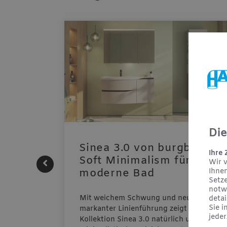
Die
e |
Sinea 3.0 von burgbad:
Ihre
Soft Minimalism für das
Wir 
Ihne
moderne Bad
Setz
notw
UTHERM
Mit weichem Schwung und neuer,
detai
ensystem
Sie i
markanter Linienführung zeigt sich die
jeder
 REHAU
Kollektion Sinea 3.0 natürlich und